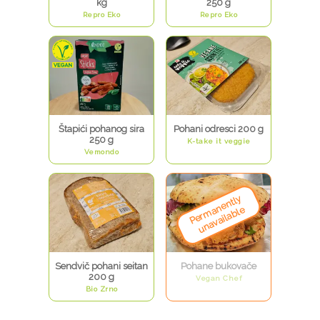
kg
250 g
Repro Eko
Repro Eko
Štapići pohanog sira
Pohani odresci 200 g
250 g
K-take it veggie
Vemondo
Sendvič pohani seitan
Pohane bukovače
200 g
Vegan Chef
Bio Zrno