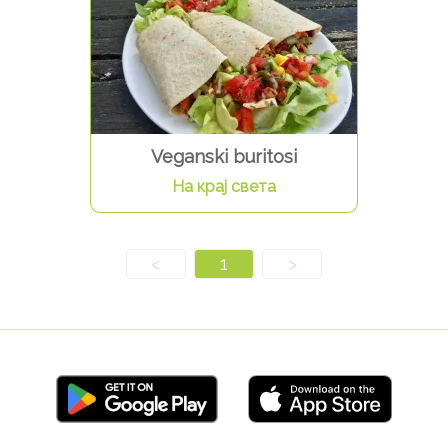
Veganski buritosi
На крај света
<
1
>