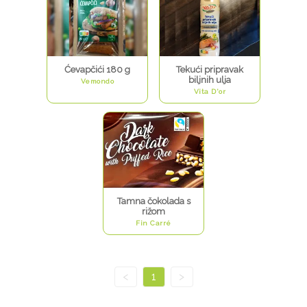
Ćevapčići 180 g
Tekući pripravak
biljnih ulja
Vemondo
Vita D'or
Tamna čokolada s
rižom
Fin Carré
<
1
>