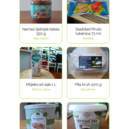
Namaz lješnjak kakao
Sladoled Pirulo
350 g
lubenica 73 ml
Riso Scotti
Nestlé
Mlijeko od soje 1 L
Pita kruh 400 g
Active zone
Gecchele