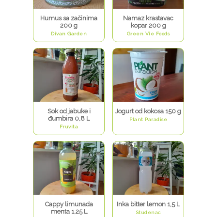
Humus sa začinima
Namaz krastavac
200 g
kopar 200 g
Divan Garden
Green Vie Foods
Sok od jabuke i
Jogurt od kokosa 150 g
đumbira 0,8 L
Plant Paradise
Fruvita
Cappy limunada
Inka bitter lemon 1,5 L
menta 1,25 L
Studenac