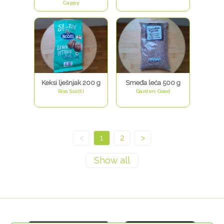
Cappy
Keksi lješnjak 200 g
Smeđa leća 500 g
Riso Scotti
Garden Good
<
1
2
>