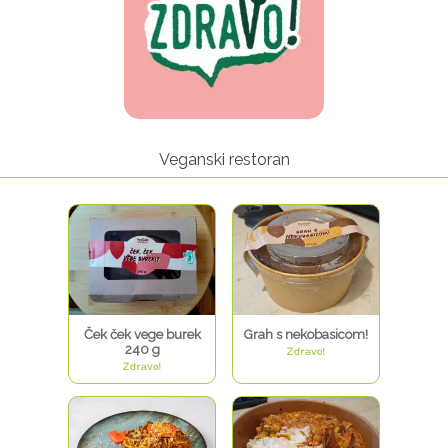
Veganski restoran
Ček ček vege burek
Grah s nekobasicom!
240 g
Zdravo!
Zdravo!