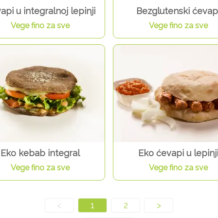
api u integralnoj lepinji
Bezglutenski ćevap
Vege fino za sve
Vege fino za sve
Eko kebab integral
Eko ćevapi u lepinj
Vege fino za sve
Vege fino za sve
<
1
2
>