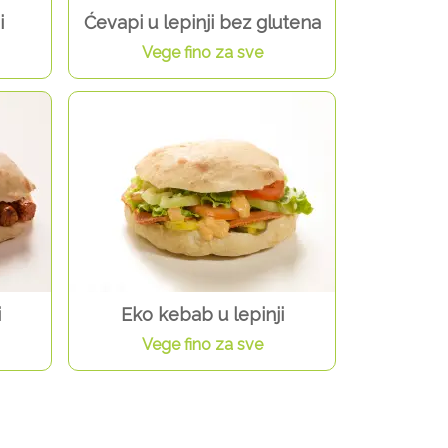
i
Ćevapi u lepinji bez glutena
Vege fino za sve
i
Eko kebab u lepinji
Vege fino za sve