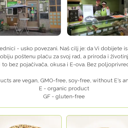
ednici - usko povezani. Naš cilj je: da Vi dobijete 
obiju poštenu plaću za svoj rad, a priroda i životin
to bez pojačivača, okusa i E-ova. Bez poljoprivred
ucts are vegan, GMO-free, soy-free, without E's an
E - organic product
GF - gluten-free