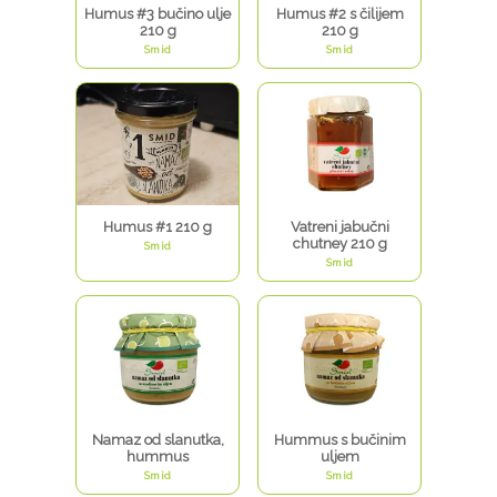
Humus #3 bučino ulje
Humus #2 s čilijem
210 g
210 g
Smid
Smid
Humus #1 210 g
Vatreni jabučni
chutney 210 g
Smid
Smid
Namaz od slanutka,
Hummus s bučinim
hummus
uljem
Smid
Smid