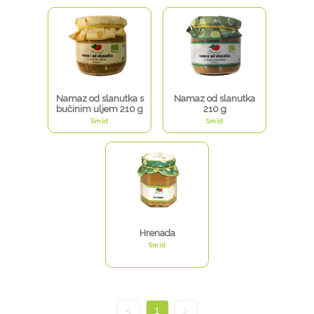
Namaz od slanutka s
Namaz od slanutka
bučinim uljem 210 g
210 g
Smid
Smid
Hrenada
Smid
<
1
>