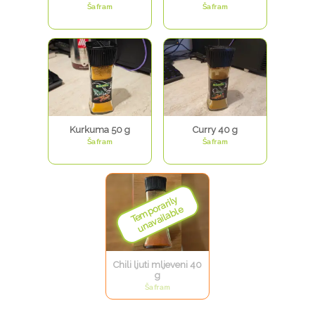
Šafram
Šafram
Kurkuma 50 g
Curry 40 g
Šafram
Šafram
Chili ljuti mljeveni 40
g
Šafram