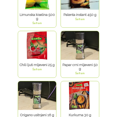
Limunska kiselina 500
Palenta instant 450 g
g
Šafram
Šafram
Chili ljuti mljeveni 25 g
Papar crni mljeveni 50
g
Šafram
Šafram
Origano usitnjeni 16 g
Kurkuma 30 g