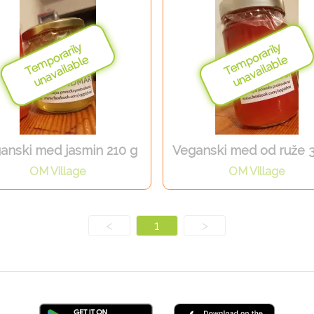
anski med jasmin 210 g
Veganski med od ruže 
OM Village
OM Village
<
1
>