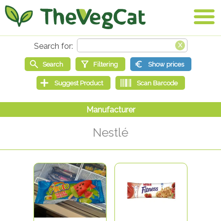
Nestlé