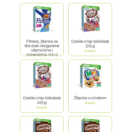
Nestlé
Fitness, žitarice za
Cookie crisp čokolada
doručak obogaćene
375 g
vitaminima i
Nestlé
mineralima 250 g
Nestlé
Cookie crisp čokolada
Žitarice s cimetom
225 g
Nestlé
Nestlé