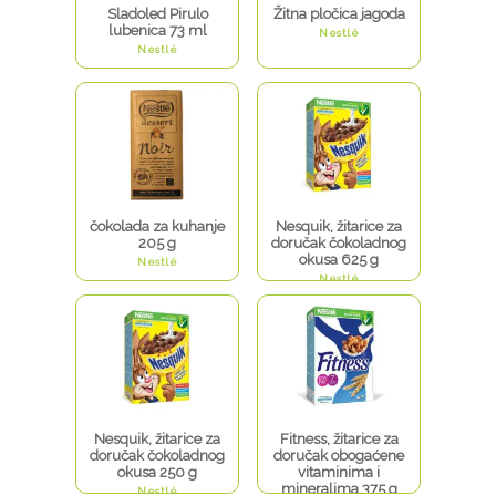
Sladoled Pirulo
Žitna pločica jagoda
lubenica 73 ml
Nestlé
Nestlé
čokolada za kuhanje
Nesquik, žitarice za
205 g
doručak čokoladnog
okusa 625 g
Nestlé
Nestlé
Nesquik, žitarice za
Fitness, žitarice za
doručak čokoladnog
doručak obogaćene
okusa 250 g
vitaminima i
mineralima 375 g
Nestlé