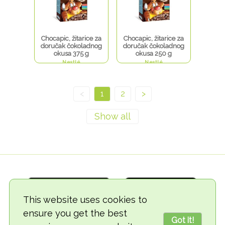
Chocapic, žitarice za
Chocapic, žitarice za
doručak čokoladnog
doručak čokoladnog
okusa 375 g
okusa 250 g
Nestlé
Nestlé
<
1
2
>
This website uses cookies to
ensure you get the best
Got it!