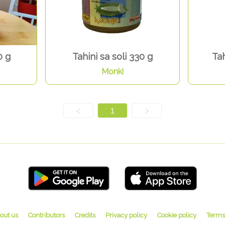
0 g
Tahini sa soli 330 g
Tah
Monki
<
1
>