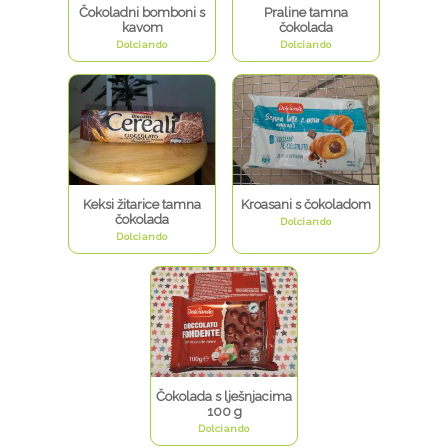
Čokoladni bomboni s
Praline tamna
kavom
čokolada
Dolciando
Dolciando
Keksi žitarice tamna
Kroasani s čokoladom
čokolada
Dolciando
Dolciando
Čokolada s lješnjacima
100 g
Dolciando