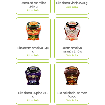
Džem od marelica
Eko džem višnja 240 g
240 g
Dida Boža
Dida Boža
Eko džem smokva 240
Džem smokva
g
naranča 240 g
Dida Boža
Dida Boža
Eko džem kupina 240
Eko čokoladni namaz
g
ficoco
Dida Boža
Dida Boža