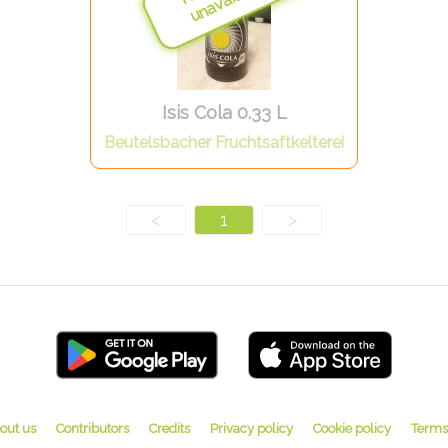
Isis Cola 0.33 L
Beutelsbacher Fruchtsaftkelterei
<
1
>