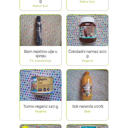
g
Natur*pur
Natur*pur
Bam repičino ulje u
Čokoladni namaz 400
spreju
g
Fit Akademija
Veganz
Tunno veganz 140 g
Sok naranča 100%
Veganz
Spar