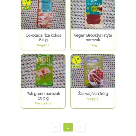
Čokolada riža kokos
Vegan Brooklyn style
80 g
narezak
Veganz
Liveg
Poli green narezak
Žar valjčki 180 g
100 g
Veggie
Perutnina
<
1
>