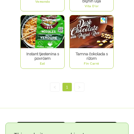
biljnih ulja
Vemondo
Vita D'or
Instant tjestenina s
Tamna čokolada s
povrćem
rižom
Eat
Fin Carré
<
1
>