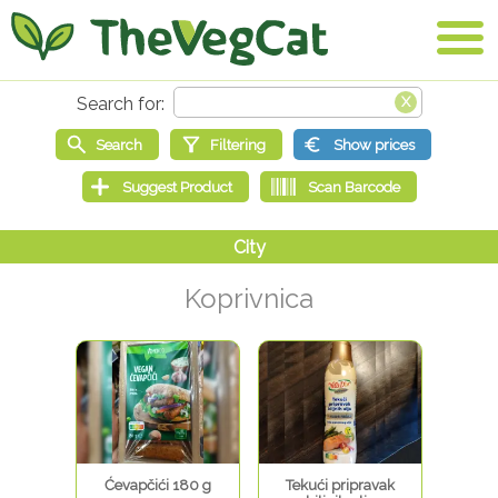
Koprivnica
Ćevapčići 180 g
Tekući pripravak