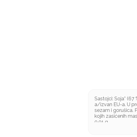
Sastojci: Soja* (6
a/izvan EU-a. U proi
sezam i gorušica. P
kojih zasićenih masn
0,01 g.