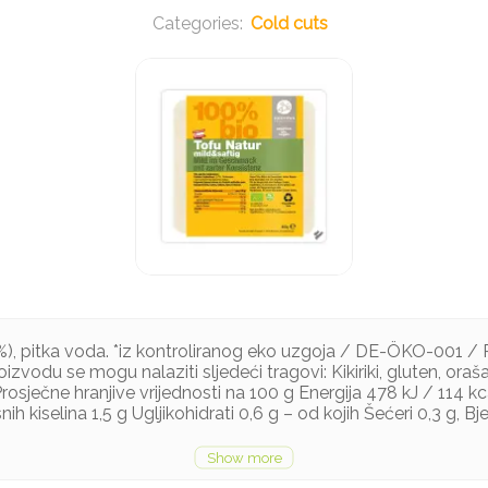
Cold cuts
7 %), pitka voda. *iz kontroliranog eko uzgoja / DE-ÖKO-001 / 
zvodu se mogu nalaziti sljedeći tragovi: Kikiriki, gluten, orašas
rosječne hranjive vrijednosti na 100 g Energija 478 kJ / 114 kc
ih kiselina 1,5 g Ugljikohidrati 0,6 g – od kojih Šećeri 0,3 g, Bj