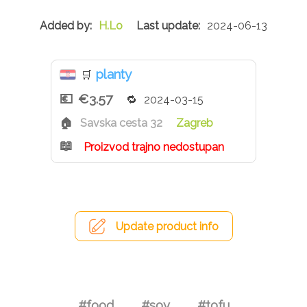
H.Lo
2024-06-13
planty
🛒
€3.57
2024-03-15
Savska cesta 32
Zagreb
Proizvod trajno nedostupan
Update product info
#food
#soy
#tofu