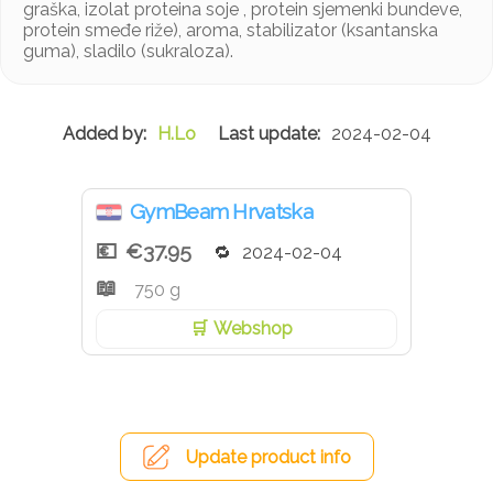
graška, izolat proteina soje , protein sjemenki bundeve,
protein smeđe riže), aroma, stabilizator (ksantanska
guma), sladilo (sukraloza).
H.Lo
2024-02-04
GymBeam Hrvatska
€37.95
2024-02-04
750 g
Webshop
Update product info