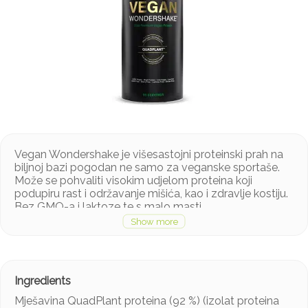
Vegan Wondershake je višesastojni proteinski prah na
biljnoj bazi pogodan ne samo za veganske sportaše.
Može se pohvaliti visokim udjelom proteina koji
podupiru rast i održavanje mišića, kao i zdravlje kostiju.
Bez GMO-a i laktoze te s malo masti.
Osim toga, iako je bez šećera, zadržava odličan okus.
Mješavina QuadPlant proteina (92 %) (izolat proteina