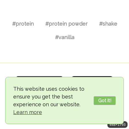
#protein
#protein powder
#shake
#vanilla
This website uses cookies to
ensure you get the best
Got it!
experience on our website.
© 2018-2026 TheVegCat
Learn more