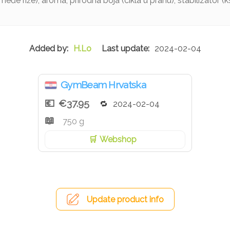
eđe riže), aroma, prirodna boja (cikla u prahu), stabilizator 
H.Lo
2024-02-04
GymBeam Hrvatska
€37.95
2024-02-04
750 g
Webshop
Update product info