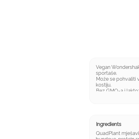
Vegan Wondershake 
sportaše.
Može se pohvaliti v
kostiju.
Bez GMO-a i laktoz
Osim toga, iako je
QuadPlant mješavina