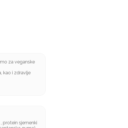
 samo za veganske
 kao i zdravlje
 , protein sjemenki