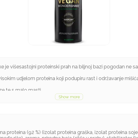
je višesastojni proteinski prah na biljnoj bazi pogodan ne
isokim udjelom proteina koji podupiru rast i održavanje mišića,
e te s malo masti.
 bez šećera, zadržava odličan okus.
 proteina (92 %) (izolat proteina graška, izolat proteina soje