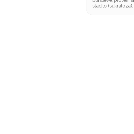
bundeve, protein sm
sladilo (sukraloza).