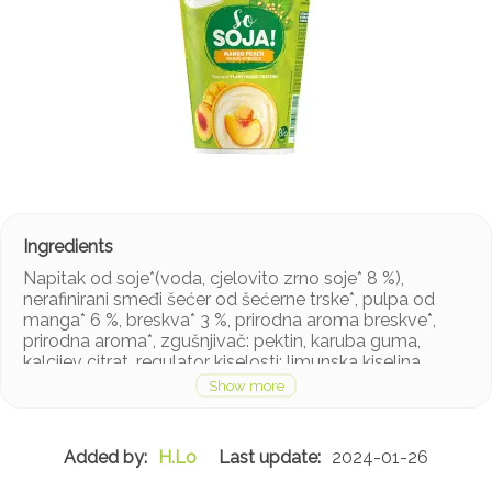
Napitak od soje*(voda, cjelovito zrno soje* 8 %),
nerafinirani smeđi šećer od šećerne trske*, pulpa od
manga* 6 %, breskva* 3 %, prirodna aroma breskve*,
prirodna aroma*, zgušnjivač: pektin, karuba guma,
kalcijev citrat, regulator kiselosti: limunska kiselina,
izvorne probiotičke kulture Bifidus i Acidophilus.
*Organski uzgoj
H.Lo
2024-01-26