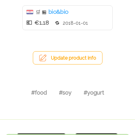
bio&bio
🛒
🏪
€1.18
2018-01-01
Update product info
#food
#soy
#yogurt