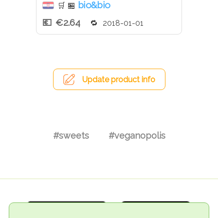
bio&bio
🛒
🏪
€2.64
2018-01-01
Update product info
#sweets
#veganopolis