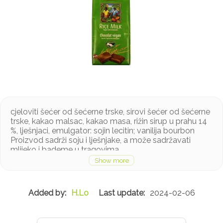
cjeloviti šećer od šećerne trske, sirovi šećer od šećerne
trske, kakao malsac, kakao masa, rižin sirup u prahu 14
%, lješnjaci, emulgator: sojin lecitin; vanilija bourbon
Proizvod sadrži soju i lješnjake, a može sadržavati
mlijeko i bademe u tragovima
H.Lo
2024-02-06