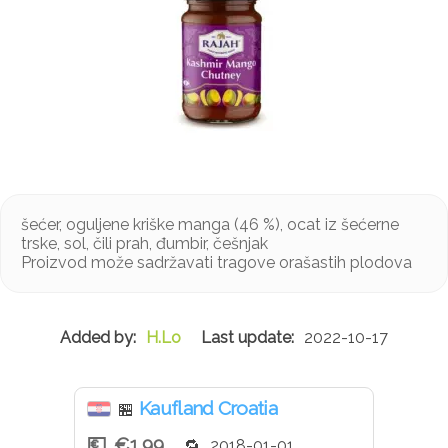
šećer, oguljene kriške manga (46 %), ocat iz šećerne
trske, sol, čili prah, đumbir, češnjak
Proizvod može sadržavati tragove orašastih plodova
H.Lo
2022-10-17
Kaufland Croatia
🏪
€1.99
2018-01-01