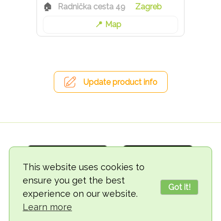
Radnička cesta 49
Zagreb
Map
Update product info
This website uses cookies to
ensure you get the best
Got it!
experience on our website.
© 2018-2026 TheVegCat
Learn more