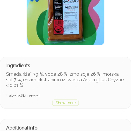
Smeđa riža* 39 %, voda 28 %, zrno soje 26 %, morska
sol 7 %, enzim ekstrahiran iz kvasca Aspergillus Oryzae
< 0,01 %
* ekološki uzgoj