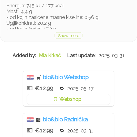
Energija: 745 kJ / 177 kcal
Masti: 4,4 g
- od kojih zasićene masne kiseline: 0,56 g
Ugljikohidrati: 20,2 g
- od kojih šećeri: 17,2 g
Bjelančevine: 10,9 g
Sol: 5,38 g
Mia Krkač
2025-03-31
bio&bio Webshop
🛒
€12.99
2025-05-17
Webshop
bio&bio Radnička
🏪
€12.99
2025-03-31