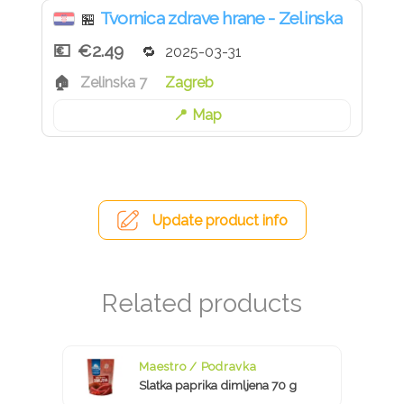
Tvornica zdrave hrane - Zelinska
🏪
€2.49
2025-03-31
Zelinska 7
Zagreb
Map
Update product info
Maestro / Podravka
Slatka paprika dimljena 70 g