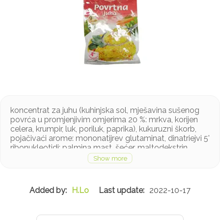
koncentrat za juhu (kuhinjska sol, mješavina sušenog
povrća u promjenjivim omjerima 20 %: mrkva, korijen
celera, krumpir, luk, poriluk, paprika), kukuruzni škorb,
pojačivaći arome: mononatijrev glutaminat, dinatriejvi 5'
ribonukleotidi; palmina mast, šećer, maltodekstrin,
hidrolizat biljnih bjelančevina soje, začini: peršin list,
kurkuma, papar; bojila: riboflavin, obični karamel;
tjestenina 42 % (pšenična krupica, voda, kuhinjska sol)
Proizvod sadrži gluten, celer i soju, a može sadržavati
H.Lo
2022-10-17
mlijeko i jaja u tragovima