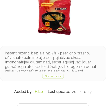
instant rezanci bez jaja 92,5 % - pšenično brašno,
očvrsnuto palmino ulje, sol, pojačivač okusa
(mononatrijev glutaminat), šećer, zgušnjivač (guar
guma), regulator kiselosti (natrijev hidrogen karbonat,
kalijev karbonat); mješavina začina 7.5 % - sol,
pojačivač okusa (mononatrijev glutaminat, dinatrijev 5'-
ribonukleotid), povrće u prahu (luk, mrkva, pastrnjak,
češnjak, peršinov list, cikla), maltodekstrin, šećer,
ekstrakt kvasca, arome, mješavina začina
H.Lo
2022-10-17
Proizvod sadrži gluten. Može sadržavati tragove
rakova, cikle i mlijeka