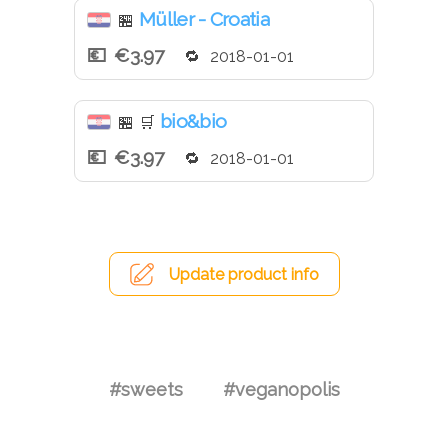
Müller - Croatia
🏪
€3.97
2018-01-01
bio&bio
🏪
🛒
€3.97
2018-01-01
Update product info
#sweets
#veganopolis