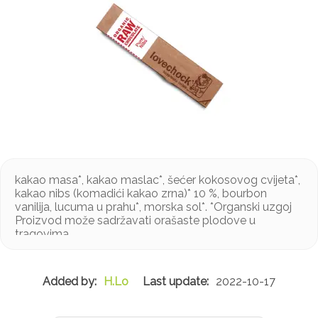
kakao masa*, kakao maslac*, šećer kokosovog cvijeta*,
kakao nibs (komadići kakao zrna)* 10 %, bourbon
vanilija, lucuma u prahu*, morska sol*. *Organski uzgoj
Proizvod može sadržavati orašaste plodove u
tragovima
H.Lo
2022-10-17