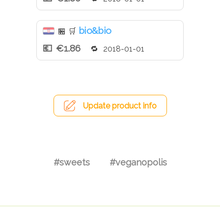
bio&bio
🏪
🛒
€1.86
2018-01-01
Update product info
#sweets
#veganopolis