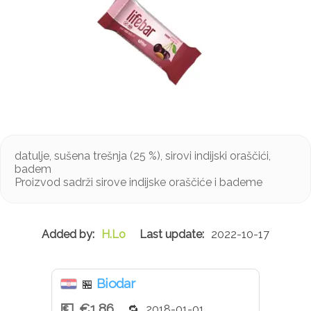
datulje, sušena trešnja (25 %), sirovi indijski oraščići,
badem
Proizvod sadrži sirove indijske oraščiće i bademe
H.Lo
2022-10-17
Biodar
🏪
€1.86
2018-01-01