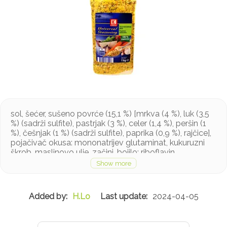
sol, šećer, sušeno povrće (15,1 %) [mrkva (4 %), luk (3,5
%) (sadrži sulfite), pastrjak (3 %), celer (1,4 %), peršin (1
%), češnjak (1 %) (sadrži sulfite), paprika (0,9 %), rajčice],
pojačivač okusa: mononatrijev glutaminat, kukuruzni
škrob, maslinovo ulje, začini, bojilo: riboflavin
Proizvod može sadržavati tragove senfa, laktoze, soje i
glutena
H.Lo
2024-04-05