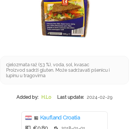
cjelozrnata raž (53 %), voda, sol, kvasac
Proizvod sadrži gluten. Može sadržavati pšenicu i
lupinu u tragovima
H.Lo
2024-02-29
Kaufland Croatia
🏪
€0.80
2018-01-01