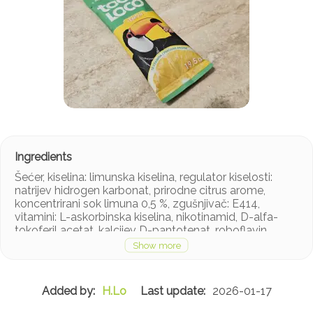
Šećer, kiselina: limunska kiselina, regulator kiselosti:
natrijev hidrogen karbonat, prirodne citrus arome,
koncentrirani sok limuna 0,5 %, zgušnjivač: E414,
vitamini: L-askorbinska kiselina, nikotinamid, D-alfa-
tokoferil acetat, kalcijev D-pantotenat, roboflavin,
piridoksin-hidroklorid, tiamin-mononitrat,
pteroilmonoglutaminska kiselina, D-biotin,
cijanokobalamin.
H.Lo
2026-01-17