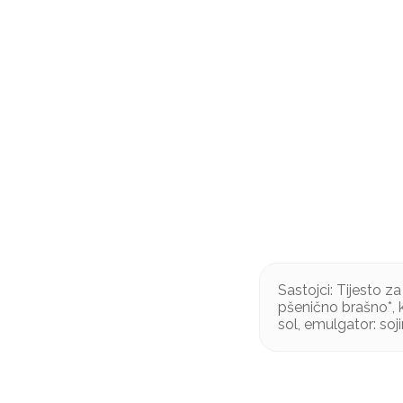
Sastojci: Tijesto z
pšenično brašno*, k
sol, emulgator: soji