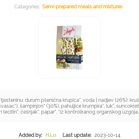
Semi-prepared meals and mixtures
a tjesteninu: durum pšenična krupica*, voda | nadjev (26%): kr
vasac*), šampinjon* (30%), pahuljice krumpira*, luk*, suncokre
n lecitin*, češnjak*, papar*. *iz kontroliranog organskog uzgoja.
H.Lo
2023-10-14