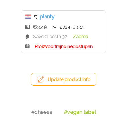
planty
🛒
€3.49
2024-03-15
Savska cesta 32
Zagreb
Proizvod trajno nedostupan
Update product info
#cheese
#vegan label