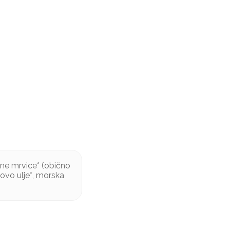
ušne mrvice* (obično
tovo ulje*, morska