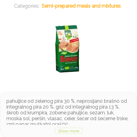
Semi-prepared meals and mixtures
pahuljice od zelenog pira 30 %, neprosijano brašno od
integralnog pira 20 %, griz od integralnog pira 13 %,
škrob od krumpira, zobene pahuljice, sezam, luk,
moska sol, peršin, vlasac, celer, šećer od šećerne trske,
crni papar, muškatni oraščić
Proizvod sadrži gltuen, sezam, celer i muškatni oraščić