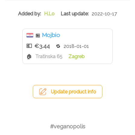
H.Lo
2022-10-17
Mojbio
🏪
€3.44
2018-01-01
Tratinska 65
Zagreb
Update product info
#veganopolis