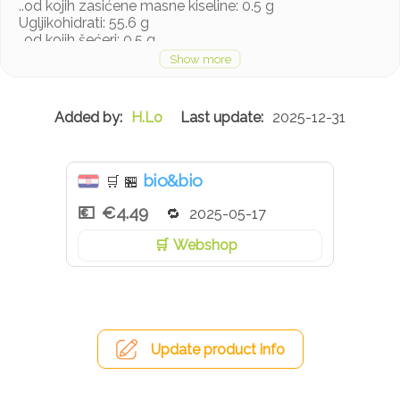
..od kojih zasićene masne kiseline: 0.5 g
Ugljikohidrati: 55.6 g
..od kojih šećeri: 0.5 g
Bjelančevine: 9.3 g
Sol: 1.4 g
Proizvod sadrži gluten.
H.Lo
2025-12-31
bio&bio
🛒
🏪
€4.49
2025-05-17
Webshop
Update product info