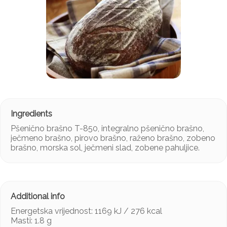
Pšenično brašno T-850, integralno pšenično brašno,
ječmeno brašno, pirovo brašno, raženo brašno, zobeno
brašno, morska sol, ječmeni slad, zobene pahuljice.
Energetska vrijednost: 1169 kJ / 276 kcal
Masti: 1.8 g