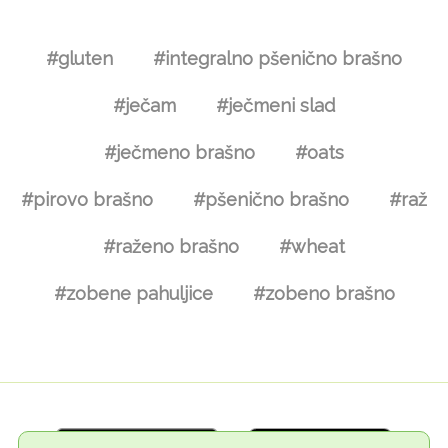
#gluten
#integralno pšenično brašno
#ječam
#ječmeni slad
#ječmeno brašno
#oats
#pirovo brašno
#pšenično brašno
#raž
#raženo brašno
#wheat
#zobene pahuljice
#zobeno brašno