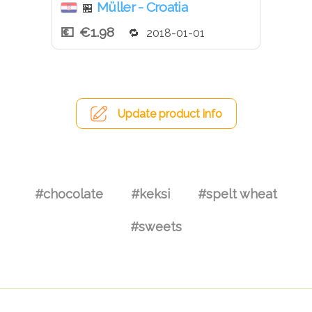
Müller - Croatia
🏪
€1.98
2018-01-01
Update product info
#chocolate
#keksi
#spelt wheat
#sweets