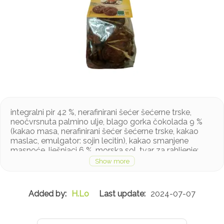
integralni pir 42 %, nerafinirani šećer šećerne trske,
neočvrsnuta palmino ulje, blago gorka čokolada 9 %
(kakao masa, nerafinirani šećer šećerne trske, kakao
maslac, emulgator: sojin lecitin), kakao smanjene
masnoće, lješnjaci 6 %, morska sol, tvar za rahljenje:
natrijev karbonat; korijander, bourbon vanilija
Proizvod sadrži gluten, soju i lješnjake, a može
sadržavati ostale orašaste plodove, sezam, jaja i
mlijeko u tragovima
H.Lo
2024-07-07