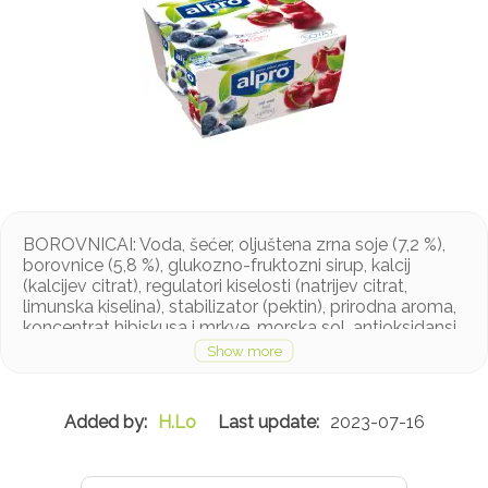
BOROVNICAI: Voda, šećer, oljuštena zrna soje (7,2 %),
borovnice (5,8 %), glukozno-fruktozni sirup, kalcij
(kalcijev citrat), regulatori kiselosti (natrijev citrat,
limunska kiselina), stabilizator (pektin), prirodna aroma,
koncentrat hibiskusa i mrkve, morska sol, antioksidansi
(mješavina tokoferola obogaćena, askorbil palmitat),
vitamini (B2, B12, D2), jogurtne kulture (S. thermophilus,
L. bulgaricus) VIŠNJA: Voda, oljuštena zrna soje (7,3 %),
šećer, višnje (6,3 %), sok od višnje od koncentriranog
H.Lo
2023-07-16
soka (4,6 %), glukozno-fruktozni sirup, kalcij (kalcijev
citrat), stabilizator (pektin), regulator kiselosti (natrijev
citrat, limunska kiselina), bojilo (antocijani), koncentrat