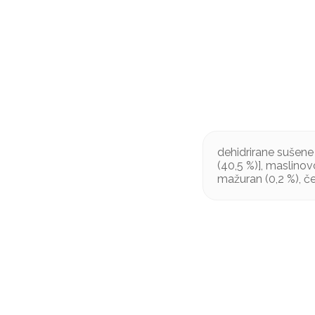
dehidrirane sušene r
(40,5 %)], maslinovo
mažuran (0,2 %), češ