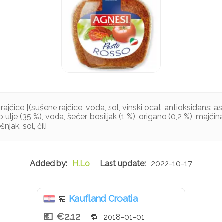
ajčice [(sušene rajčice, voda, sol, vinski ocat, antioksidans: a
 ulje (35 %), voda, šećer, bosiljak (1 %), origano (0,2 %), majčin
njak, sol, čili
H.Lo
2022-10-17
Kaufland Croatia
🏪
€2.12
2018-01-01